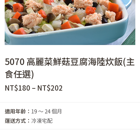
5070 高麗菜鮮菇豆腐海陸炊飯(主
食任選)
價
NT$
180
–
NT$
202
格
範
適用年齡：
19 ～ 24 個月
圍：
運送方式：
冷凍宅配
NT$180
到