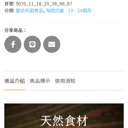
貨號:
5070_11_18_25_38_66_67
菇
分類:
嬰幼兒副食品
,
海陸炊飯 - 19 - 24個月
豆
腐
海
分享商品：
陸
炊
飯
(主
食
任
選)
商品介紹
商品標示
使用須知
數
量