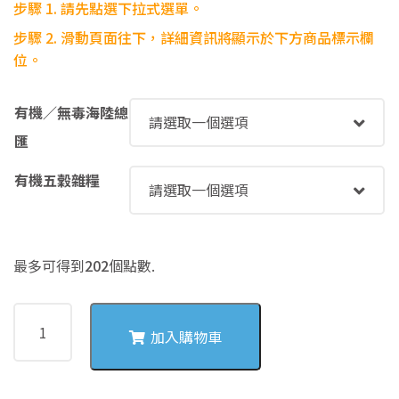
步驟 1. 請先點選下拉式選單。
NT$202
步驟
2. 滑動頁面往下，詳細資訊將顯示於下方商品標示欄
位。
有機／無毒海陸總
匯
有機五穀雜糧
最多可得到
202
個點數.
5070
高
加入購物車
麗
菜
鮮