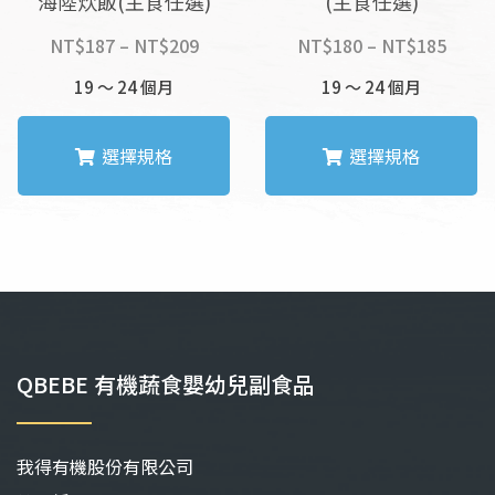
海陸炊飯(主食任選)
(主食任選)
價
價
NT$
187
–
NT$
209
NT$
180
–
NT$
185
格
格
19 ～ 24 個月
19 ～ 24 個月
範
範
圍：
圍：
NT$187
NT$1
選擇規格
選擇規格
到
到
NT$209
NT$1
此
此
產
產
品
品
有
有
多
多
種
種
款
款
QBEBE 有機蔬食嬰幼兒副食品
式。
式。
可
可
在
在
我得有機股份有限公司
產
產