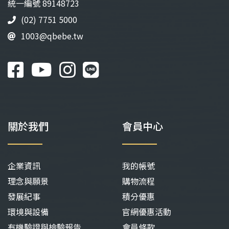
品
品
統⼀編號 89148723
頁
頁
(02) 7751 5000
面
面
1003@qbebe.tw
選
選
擇
擇
選
選
項
項
關於我們
會員中心
企業資訊
我的帳號
理念與願景
購物流程
發展紀事
積分優惠
環境與設備
官網優惠活動
有機驗證與檢驗報告
會員條款