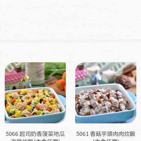
格
格
範
範
圍：
圍：
NT$171
NT$1
到
到
NT$193
NT$2
5066 起司奶香菠菜地瓜
5061 香菇芋頭肉肉炊飯