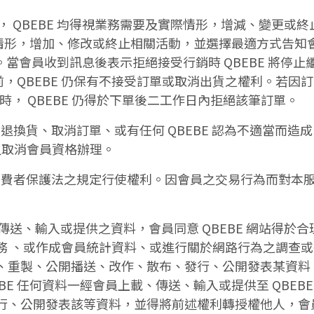
之範圍， QBEBE 均得視業務需要及實際情形，增減、變更
行情形，增加、修改或終止相關活動，並選擇最適方式告知會
號。當會員收到訊息後表示拒絕接受行銷時 QBEBE 將停
立前，QBEBE 仍保有不接受訂單或取消出貨之權利。若
， QBEBE 仍得於下單後二工作日內拒絕該筆訂單。
退換貨、取消訂單、或有任何 QBEBE 認為不適當而造成 
久取消會員資格辦理。
照消費者保護法之規定行使權利。因會員之交易行為而對本
上載、傳送、輸入或提供之資料，會員同意 QBEBE 網站得
務 、或作成會員統計資料、或進行關於網路行為之調查
、重製、公開播送、改作、散布、發行、公開發表某資料
E 任何資料一經會員上載、傳送、輸入或提供至 QBEBE 
、公開發表該等資料，並得將前述權利轉授權他人，會員對