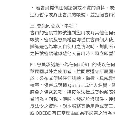
• 若會員提供任何錯誤或不實的資料、或
逕行暫停或終止會員的帳號，並拒絕會員
三. 會員同意以下事項：
會員的密碼或帳號遭到盜用或有其他任何安
帳號、密碼及會員權益均僅供會員個人使用
辯識是否為本人自使用之情況時，對此所致之損
之帳號密碼確係遭他人冒用時，將立即暫停
四. 會員承諾絕不為任何非法目的或以
華民國以外之使用者，並同意遵守所屬國
於：公布或傳送任何誹謗、侮辱、具威脅
檔案。侵害或毀損 QBEBE 或他人名
應負之保密義務，違反依法律或契約所應負
業行為。刊載、傳輸、發送垃圾郵件、連鎖
反法令之資料，對本服務其他用戶或第三
或 QBEBE 有正當理由認為不適當之行為