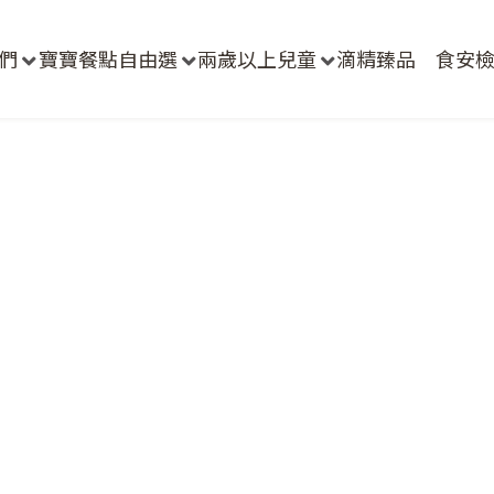
們
寶寶餐點自由選
兩歲以上兒童
滴精臻品
食安