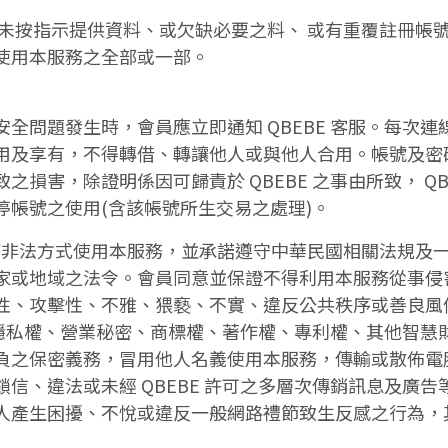
未按指示提供資料、或欠缺必要之料、 或有重覆註冊帳號等
使用本服務之全部或一部。
全問題發生時，會員應立即通知 QBEBE 客服。每次
及享有，不得轉借、轉讓他人或與他人合用。帳號及密碼遭
害，除證明係因可歸責於 QBEBE 之事由所致， QBE
帳號之使用(含該帳號所生交易之處理)。
任何非法方式使用本服務，並承諾遵守中華民國相關法規及
家或地域之法令。會員同意並保證不得利用本服務從事侵
性、攻擊性、不雅、猥褻、不實、違反公共秩序或善良風
譽、隱私權、營業秘密、商標權、著作權、專利權、其他智
之保密義務，冒用他人名義使用本服務，傳輸或散佈電腦病
信、違法或未經 QBEBE 許可之多層次傳銷訊息及廣
人產生困擾、不悅或違反一般網路禮節致生反感之行為，
。