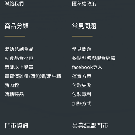
聯絡我們
隱私權政策
商品分類
常見問題
嬰幼兒副食品
常見問題
副食品食材包
餐點型態與餵食經驗
兩歲以上兒童
facebook登入
寶寶滴雞精/滴魚精/滴牛精
運費方案
豬肉鬆
付款失敗
滴精臻品
包裝專利
加熱方式
門市資訊
異業結盟門市