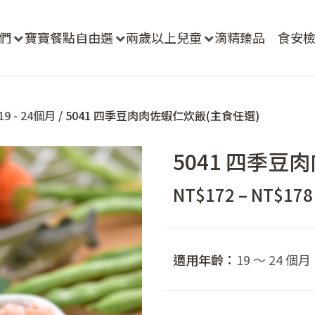
們
寶寶餐點自由選
兩歲以上兒童
滴精臻品
食安
9 - 24個月
/ 5041 四季豆肉肉佐蝦仁炊飯(主食任選)
5041 四季豆
NT$
172
–
NT$
178
適用年齡：
19 ～ 24 個月