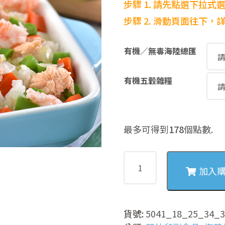
步驟 1. 請先點選下拉式
步驟
2. 滑動頁面往下
有機／無毒海陸總匯
有機五穀雜糧
最多可得到
178
個點數.
5041
四
加入
季
豆
肉
貨號:
5041_18_25_34_3
肉