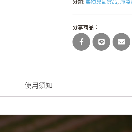
分類:
嬰幼兒副食品
,
海陸炊
佐
蝦
仁
炊
分享商品：
飯
(主
食
任
選)
數
量
使用須知