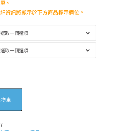
到
選單。
NT$178
，詳細資訊將顯示於下方商品標示欄位。
購物車
7