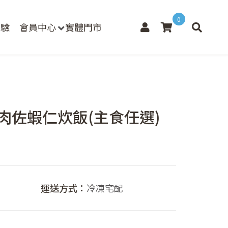
0
檢驗
會員中心
實體門市
肉肉佐蝦仁炊飯(主食任選)
價
格
範
運送方式：
冷凍宅配
圍：
NT$172