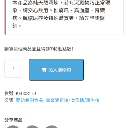
本產品為純天然滴煉，若有沉澱物乃正常現
象，請安心飲用。惟痛風、高血壓、腎臟
病、楓糖尿症及特殊體質者，請先諮詢醫
師。
購買這個商品並且得到
748
個點數!
寶
寶
加入購物車
滴
鱸
魚
貨號:
KE008*10
精
分類:
嬰幼兒副食品
,
寶寶滴雞精/滴魚精/滴牛精
數
量
分享商品：