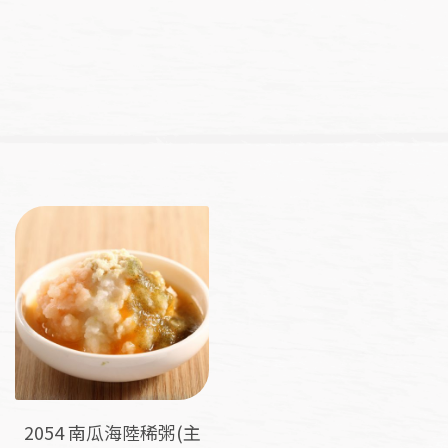
價
價
NT$
124
–
NT$
146
NT$
204
–
NT$
226
格
格
範
範
圍：
圍：
NT$124
NT$2
到
到
NT$146
NT$2
2054 南瓜海陸稀粥(主