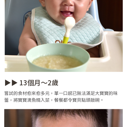
▶▶ 13個月～2歲
嘗試的食材愈來愈多元，單一口感已無法滿足大寶寶的味
蕾，將寶寶滴魚精入菜，餐餐都令寶貝點頭敲碗。