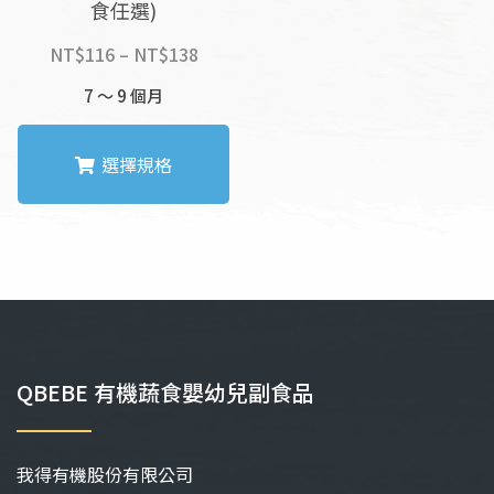
食任選)
價
價
NT$
116
–
NT$
138
NT$
140
–
NT$
162
格
格
7 ～ 9 個月
範
範
圍：
圍：
NT$116
NT$1
選擇規格
到
到
NT$138
NT$1
此
產
品
有
多
種
款
QBEBE 有機蔬食嬰幼兒副食品
式。
可
在
我得有機股份有限公司
產