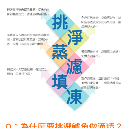
Q：為什麼要挑選鱸魚做滴精？