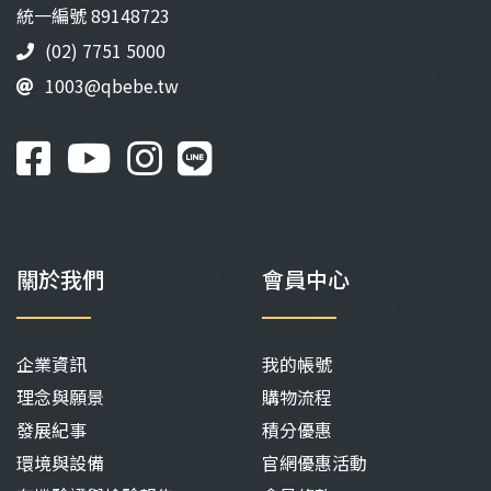
品
統⼀編號 89148723
頁
(02) 7751 5000
面
1003@qbebe.tw
選
擇
選
項
關於我們
會員中心
企業資訊
我的帳號
理念與願景
購物流程
發展紀事
積分優惠
環境與設備
官網優惠活動