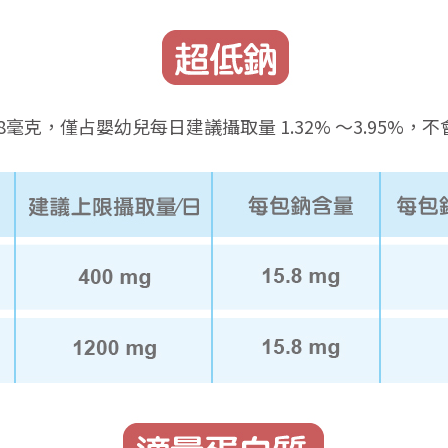
8毫克，僅占嬰幼兒每日建議攝取量 1.32% ～3.95%