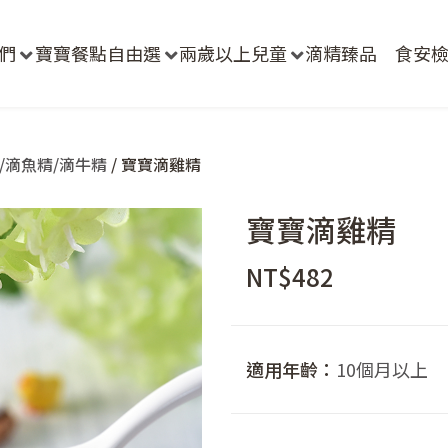
們
寶寶餐點自由選
兩歲以上兒童
滴精臻品
食安
/滴魚精/滴牛精
/ 寶寶滴雞精
寶寶滴雞精
NT$
482
適用年齡：
10個月以上