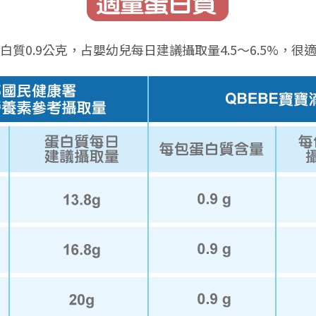
白質0.9公克，占嬰幼兒每日建議攝取量4.5～6.5%，很