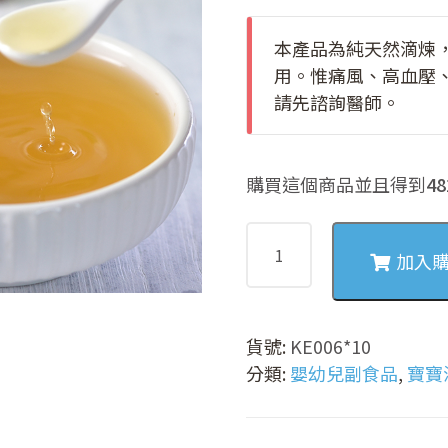
本產品為純天然滴煉
用。惟痛風、高血壓
請先諮詢醫師。
購買這個商品並且得到
48
寶
寶
加入
滴
雞
精
貨號:
KE006*10
數
分類:
嬰幼兒副食品
,
寶寶
量