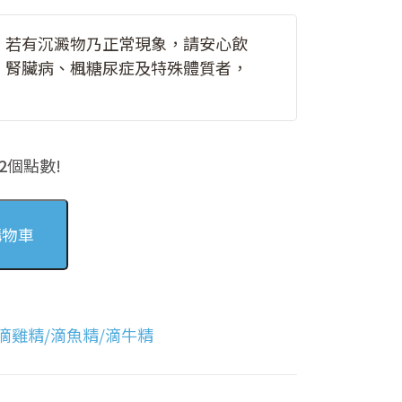
，若有沉澱物乃正常現象，請安心飲
、腎臟病、楓糖尿症及特殊體質者，
2
個點數!
購物車
滴雞精/滴魚精/滴牛精