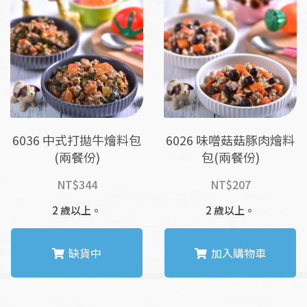
6036 中式打拋牛燴料包
6026 味噌菇菇豚肉燴料
(兩餐份)
包(兩餐份)
NT$
344
NT$
207
2 歲以上。
2 歲以上。
缺貨中
加入購物車