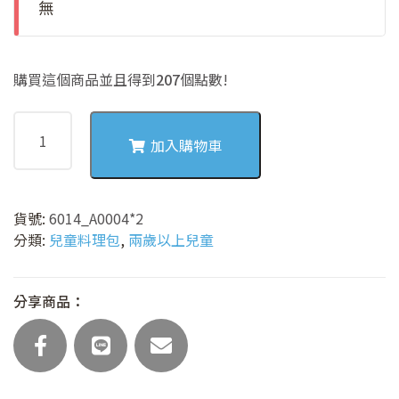
無
購買這個商品並且得到
207
個點數!
6014
海
加入購物車
鮮
時
蔬
貨號:
6014_A0004*2
燴
分類:
兒童料理包
,
兩歲以上兒童
料
包
(兩
分享商品：
餐
份)
數
量