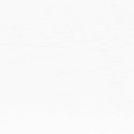
NT$
207
NT$
219