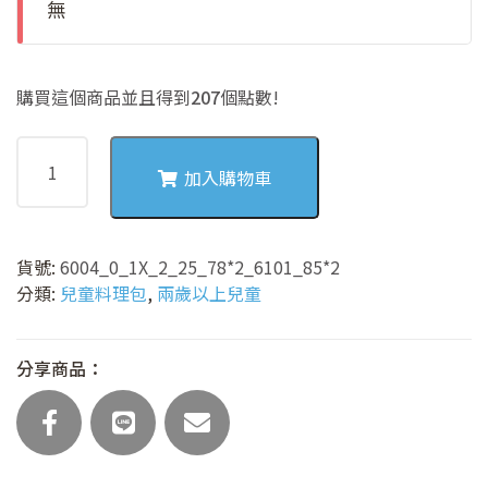
無
購買這個商品並且得到
207
個點數!
6004
雞
加入購物車
絲
玉
蓉
貨號:
6004_0_1X_2_25_78*2_6101_85*2
豚
分類:
兒童料理包
,
兩歲以上兒童
骨
湯
麵
分享商品：
數
量