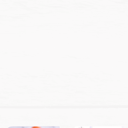
NT$
207
NT$
280