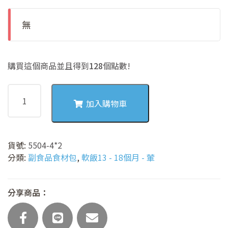
無
購買這個商品並且得到
128
個點數!
5504-
4
加入購物車
昆
布
柴
貨號:
5504-4*2
魚
分類:
副食品食材包
,
軟飯13 - 18個月 - 葷
湯
胚
芽
分享商品：
米
軟
飯