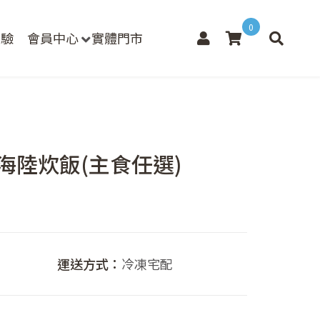
0
檢驗
會員中心
實體門市
瓜海陸炊飯(主食任選)
價
格
範
運送方式：
冷凍宅配
圍：
NT$171