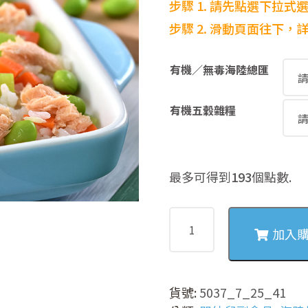
步驟 1. 請先點選下拉式
步驟
2. 滑動頁面往下
有機／無毒海陸總匯
有機五穀雜糧
最多可得到
193
個點數.
5037
毛
加入
豆
絲
瓜
貨號:
5037_7_25_41
海