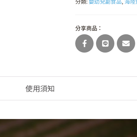
分類:
嬰幼兒副食品
,
海陸炊
陸
炊
飯
(主
分享商品：
食
任
選)
數
量
使用須知