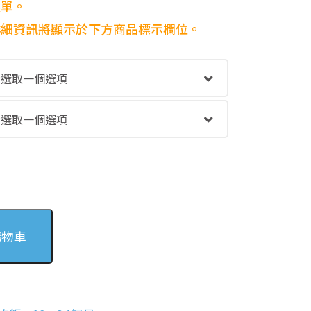
到
選單。
NT$193
，詳細資訊將顯示於下方商品標示欄位。
購物車