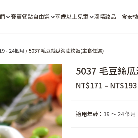
們
寶寶餐點自由選
兩歲以上兒童
滴精臻品
食安
9 - 24個月
/ 5037 毛豆絲瓜海陸炊飯(主食任選)
5037 毛豆絲
NT$
171
–
NT$
193
適用年齡：
19 ～ 24 個月