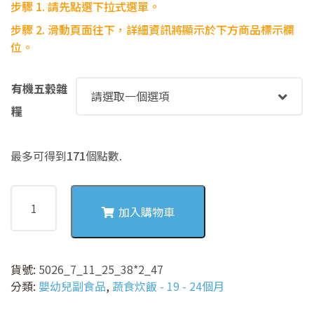
步驟 1. 請先點選下拉式選單。
步驟
2. 滑動頁面往下，詳細資訊將顯示於下方商品標示欄
位。
有機五穀雜
糧
最多可得到
171
個點數.
5026
有
加入購物車
機
高
麗
貨號:
5026_7_11_25_38*2_47
菜
分類:
嬰幼兒副食品
,
蔬食炊飯 - 19 - 24個月
絲
瓜