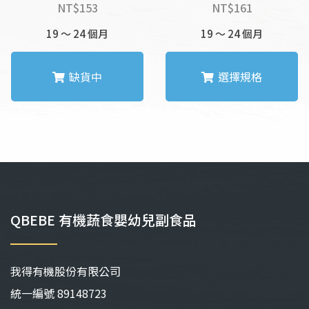
選
選
NT$
153
NT$
161
擇
擇
19 ～ 24 個月
選
19 ～ 24 個月
選
項
項
缺貨中
選擇規格
此
此
產
產
品
品
有
有
多
多
種
種
款
款
QBEBE 有機蔬食嬰幼兒副食品
式。
式。
可
可
在
在
我得有機股份有限公司
產
產
品
品
統⼀編號 89148723
頁
頁