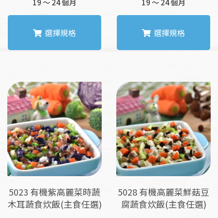
19 ～ 24 個月
19 ～ 24 個月
選擇規格
選擇規格
此
此
產
產
品
品
有
有
多
多
種
種
款
款
式。
式。
可
可
在
在
產
產
品
品
5023 有機紫高麗菜時蔬
5028 有機高麗菜鮮菇豆
頁
頁
木耳蔬食炊飯(主食任選)
腐蔬食炊飯(主食任選)
面
面