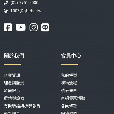
(02) 7751 5000
面
面
1003@qbebe.tw
選
選
擇
擇
選
選
項
項
關於我們
會員中心
企業資訊
我的帳號
理念與願景
購物流程
發展紀事
積分優惠
環境與設備
官網優惠活動
有機驗證與檢驗報告
會員條款
最新訊息
服務條款