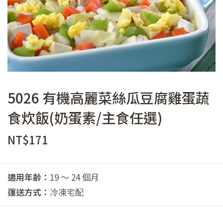
5026 有機高麗菜絲瓜豆腐雞蛋蔬
食炊飯(奶蛋素/主食任選)
NT$
171
適用年齡：
19 ～ 24 個月
運送方式：
冷凍宅配