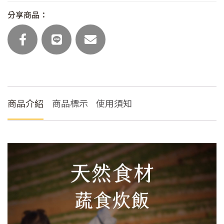
豆
分享商品：
腐
雞
蛋
蔬
食
炊
飯
商品介紹
商品標示
使用須知
(奶
蛋
素/
主
食
任
選)
數
量