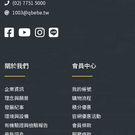
(02) 7751 5000
面
面
1003@qbebe.tw
選
選
擇
擇
選
選
項
項
關於我們
會員中心
企業資訊
我的帳號
理念與願景
購物流程
發展紀事
積分優惠
環境與設備
官網優惠活動
有機驗證與檢驗報告
會員條款
最新訊息
服務條款