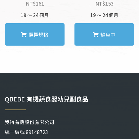
選
選
NT$
161
NT$
153
擇
擇
19 ～ 24 個月
選
19 ～ 24 個月
選
項
項
選擇規格
缺貨中
此
此
產
產
品
品
有
有
多
多
種
種
款
款
QBEBE 有機蔬食嬰幼兒副食品
式。
式。
可
可
在
在
我得有機股份有限公司
產
產
品
品
統⼀編號 89148723
頁
頁