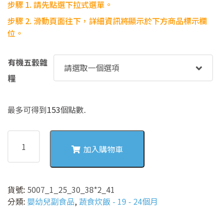
步驟 1. 請先點選下拉式選單。
步驟
2. 滑動頁面往下，詳細資訊將顯示於下方商品標示欄
位。
有機五穀雜
糧
最多可得到
153
個點數.
5007
豆
加入購物車
腐
毛
豆
貨號:
5007_1_25_30_38*2_41
蔬
分類:
嬰幼兒副食品
,
蔬食炊飯 - 19 - 24個月
食
炊