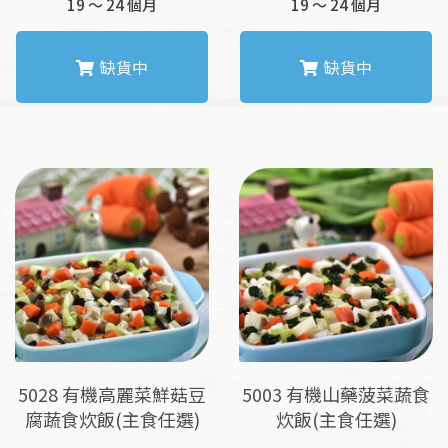
19 ～ 24 個月
19 ～ 24 個月
缺貨中
缺貨中
此
此
產
產
品
品
有
有
多
多
種
種
款
款
式。
式。
可
可
在
在
產
產
品
品
5028 有機高麗菜鮮菇豆
5003 有機山藥菠菜蔬食
頁
頁
腐蔬食炊飯(主食任選)
炊飯(主食任選)
面
面