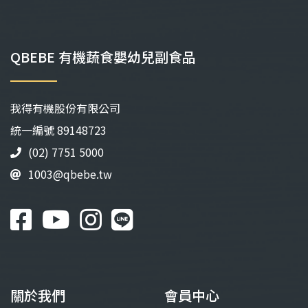
多
多
種
種
款
款
QBEBE 有機蔬食嬰幼兒副食品
式。
式。
可
可
在
在
我得有機股份有限公司
產
產
品
品
統⼀編號 89148723
頁
頁
(02) 7751 5000
面
面
1003@qbebe.tw
選
選
擇
擇
選
選
項
項
關於我們
會員中心