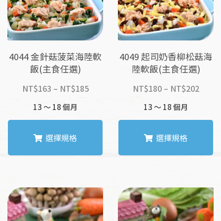
4044 金針菇菠菜海陸軟
4049 起司奶香柳松菇海
飯(主食任選)
陸軟飯(主食任選)
價
價
NT$
163
–
NT$
185
NT$
180
–
NT$
202
格
格
13 ～ 18 個月
13 ～ 18 個月
範
範
圍：
圍：
NT$163
NT$1
選擇規格
選擇規格
到
到
NT$185
NT$2
此
此
產
產
品
品
有
有
多
多
種
種