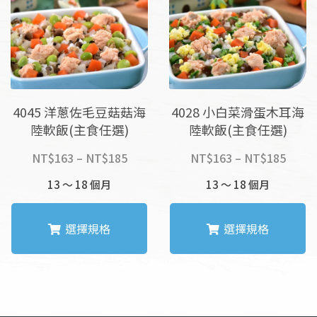
款
款
式。
式。
可
可
在
在
產
產
品
品
4045 洋蔥佐毛豆菇菇海
4028 小白菜滑蛋木耳海
頁
頁
陸軟飯(主食任選)
陸軟飯(主食任選)
面
面
選
選
價
價
NT$
163
–
NT$
185
NT$
163
–
NT$
185
擇
擇
格
格
13 ～ 18 個月
選
13 ～ 18 個月
選
範
範
項
項
圍：
圍：
NT$163
NT$1
選擇規格
選擇規格
到
到
NT$185
NT$1
此
此
產
產
品
品
有
有