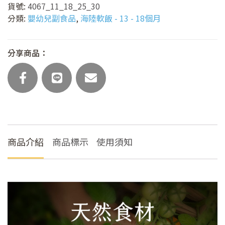
貨號:
4067_11_18_25_30
蔥
分類:
嬰幼兒副食品
,
海陸軟飯 - 13 - 18個月
海
陸
麵
分享商品：
(主
食
任
選)
數
量
商品介紹
商品標示
使用須知