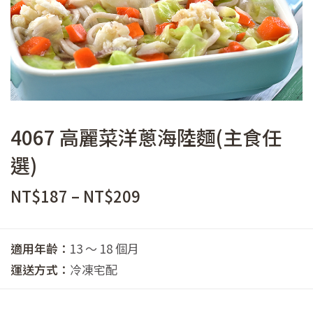
4067 高麗菜洋蔥海陸麵(主食任
選)
價
NT$
187
–
NT$
209
格
範
適用年齡：
13 ～ 18 個月
圍：
運送方式：
冷凍宅配
NT$187
到