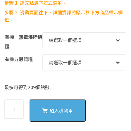
步驟 1. 請先點選下拉式選單。
NT$209
步驟
2. 滑動頁面往下，詳細資訊將顯示於下方商品標示欄
位。
有機／無毒海陸總
匯
有機五穀雜糧
最多可得到
209
個點數.
4067
高
加入購物車
麗
菜
洋