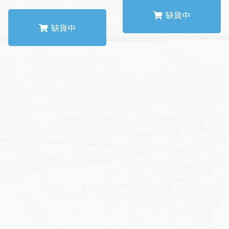
缺貨中
缺貨中
此
產
此
品
產
有
品
多
有
種
多
款
種
式。
款
可
式。
在
可
產
在
品
產
頁
品
面
頁
選
面
擇
選
NT$
163
NT$
146