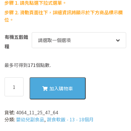
步驟 1. 請先點選下拉式選單。
步驟
2. 滑動頁面往下，詳細資訊將顯示於下方商品標示欄
位。
有機五穀雜
糧
最多可得到
171
個點數.
4064
木
加入購物車
耳
滑
蛋
貨號:
4064_11_25_47_64
蔬
分類:
嬰幼兒副食品
,
蔬食軟飯 - 13 - 18個月
食
麵