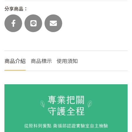
(奶
分享商品：
蛋
素/
主
食
任
選)
數
商品介紹
商品標示
使用須知
量