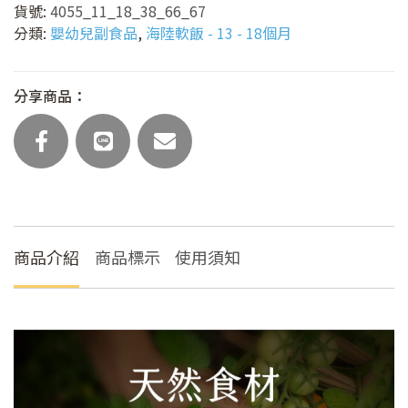
貨號:
4055_11_18_38_66_67
菇
分類:
嬰幼兒副食品
,
海陸軟飯 - 13 - 18個月
豆
腐
海
分享商品：
陸
軟
飯
(主
食
任
選)
商品介紹
商品標示
使用須知
數
量