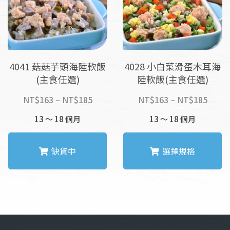
式。
式。
可
可
在
在
產
產
品
品
4041 菇菇芋頭海陸軟飯
4028 小白菜滑蛋木耳海
頁
頁
(主食任選)
陸軟飯(主食任選)
面
面
選
選
價
價
NT$
163
–
NT$
185
NT$
163
–
NT$
185
擇
擇
格
格
13 ～ 18 個月
選
13 ～ 18 個月
選
範
範
項
項
圍：
圍：
NT$163
NT$1
缺貨中
選擇規格
到
到
NT$185
NT$1
此
此
產
產
品
品
有
有
多
多