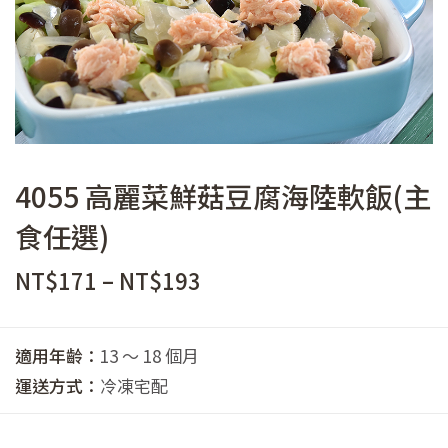
4055 高麗菜鮮菇豆腐海陸軟飯(主
食任選)
價
NT$
171
–
NT$
193
格
範
適用年齡：
13 ～ 18 個月
圍：
運送方式：
冷凍宅配
NT$171
到