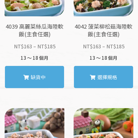
4039 高麗菜絲瓜海陸軟
4042 菠菜柳松菇海陸軟
飯(主食任選)
飯(主食任選)
價
價
NT$
163
–
NT$
185
NT$
163
–
NT$
185
格
格
13 ～ 18 個月
13 ～ 18 個月
範
範
圍：
圍：
NT$163
NT$1
缺貨中
選擇規格
到
到
NT$185
NT$1
此
此
產
產
品
品
有
有
多
多
種
種
款
款