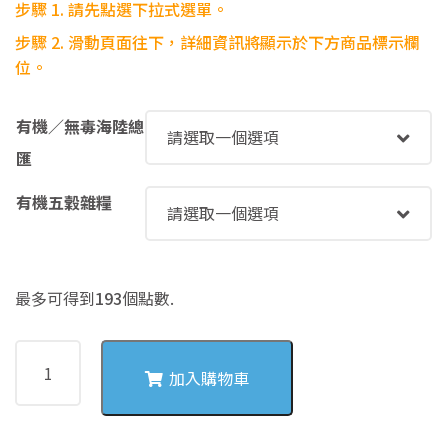
步驟 1. 請先點選下拉式選單。
NT$193
步驟
2. 滑動頁面往下，詳細資訊將顯示於下方商品標示欄
位。
有機／無毒海陸總
匯
有機五穀雜糧
最多可得到
193
個點數.
4055
高
加入購物車
麗
菜
鮮