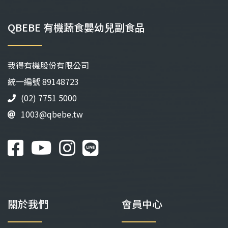
種
種
款
款
QBEBE 有機蔬食嬰幼兒副食品
式。
式。
可
可
在
在
我得有機股份有限公司
產
產
品
品
統⼀編號 89148723
頁
頁
(02) 7751 5000
面
面
1003@qbebe.tw
選
選
擇
擇
選
選
項
項
關於我們
會員中心