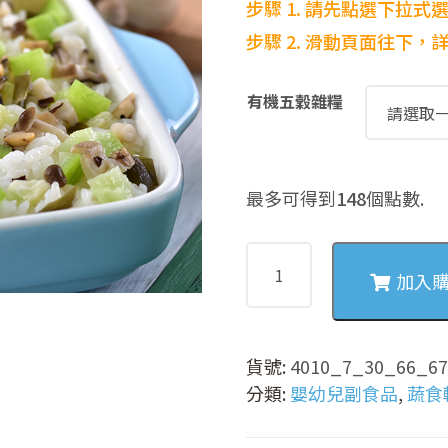
步驟 1. 請先點選下拉式
步驟
2. 滑動頁面往下
有機五穀雜糧
最多可得到
148
個點數.
4010
絲
加入
瓜
菇
菇
貨號:
4010_7_30_66_6
蔬
分類:
嬰幼兒副食品
,
蔬食軟
食
軟
飯