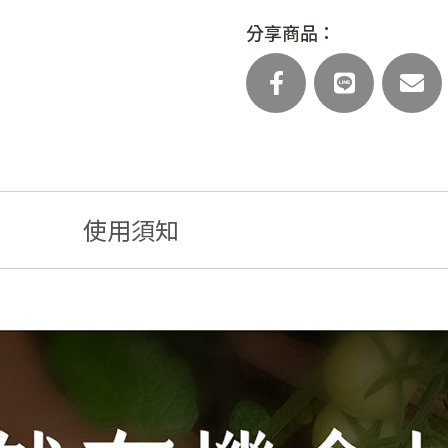
(主
分享商品：
食
任
選)
數
量
使用須知