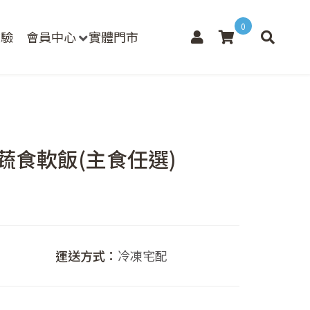
0
檢驗
會員中心
實體門市
菇蔬食軟飯(主食任選)
運送方式：
冷凍宅配