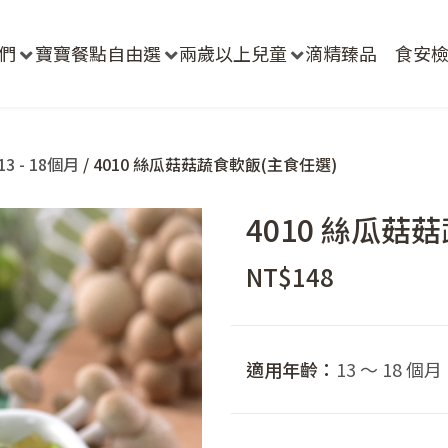
們
寶寶餐點自由選
兩歲以上兒童
滴精臻品
食安
3 - 18個月
/ 4010 絲瓜菇菇蔬食軟飯(主食任選)
4010 絲瓜菇
NT$
148
適用年齡：
13 ～ 18 個月