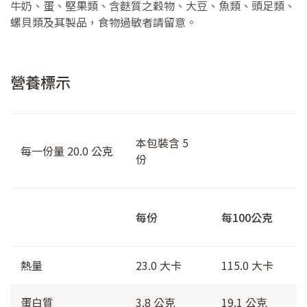
牛奶、蛋、堅果類、含麩質之穀物、大豆、魚類、頭足類、
螺貝類及其製品，食物過敏者請留意。
營養標示
本包裝含 5
每一份量 20.0 公克
份
每份
每100公克
熱量
23.0 大卡
115.0 大卡
蛋白質
3.8 公克
19.1 公克