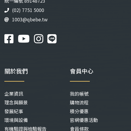
統⼀編號 89148723
頁
頁
(02) 7751 5000
面
面
1003@qbebe.tw
選
選
擇
擇
選
選
項
項
關於我們
會員中心
企業資訊
我的帳號
理念與願景
購物流程
發展紀事
積分優惠
環境與設備
官網優惠活動
有機驗證與檢驗報告
會員條款