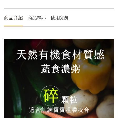
粥
(主
商品介紹
商品標示
使用須知
食
任
選)
數
量