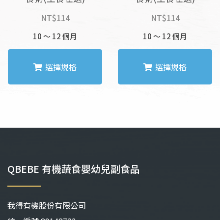
NT$
114
NT$
114
10 ～ 12 個月
10 ～ 12 個月
選擇規格
選擇規格
此
此
產
產
品
品
有
有
多
多
種
種
款
款
QBEBE 有機蔬食嬰幼兒副食品
式。
式。
可
可
在
在
我得有機股份有限公司
產
產
品
品