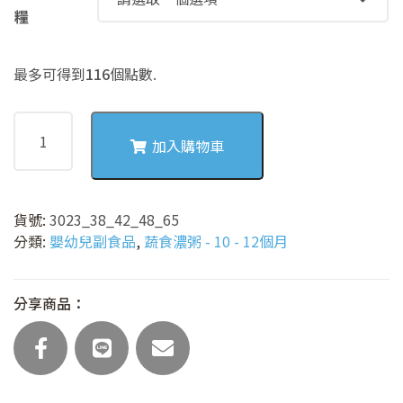
糧
最多可得到
116
個點數.
3023
有
加入購物車
機
香
菇
貨號:
3023_38_42_48_65
牛
分類:
嬰幼兒副食品
,
蔬食濃粥 - 10 - 12個月
番
茄
蛋
分享商品：
黃
豆
腐
蔬
食