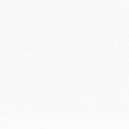
NT$
748
NT$
105