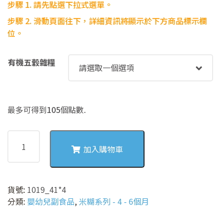
步驟 1. 請先點選下拉式選單。
步驟
2. 滑動頁面往下，詳細資訊將顯示於下方商品標示欄
位。
有機五穀雜糧
最多可得到
105
個點數.
1019
有
加入購物車
機
毛
豆
貨號:
1019_41*4
白
分類:
嬰幼兒副食品
,
米糊系列 - 4 - 6個月
米
糊