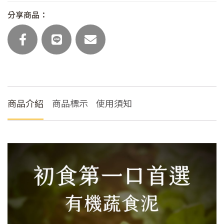
/
分享商品：
有
機
毛
豆
胚
芽
米
商品介紹
商品標示
使用須知
糊
數
量