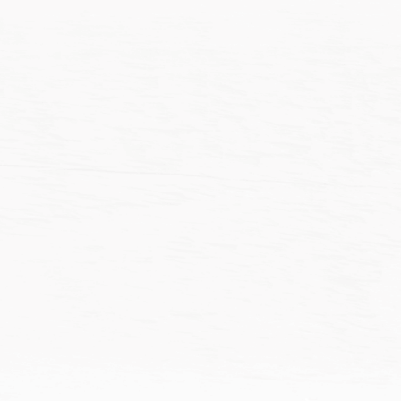
NT$137
NT$1
價
價
NT$
116
–
NT$
121
NT$
124
–
NT$
146
格
格
範
範
圍：
圍：
NT$116
NT$1