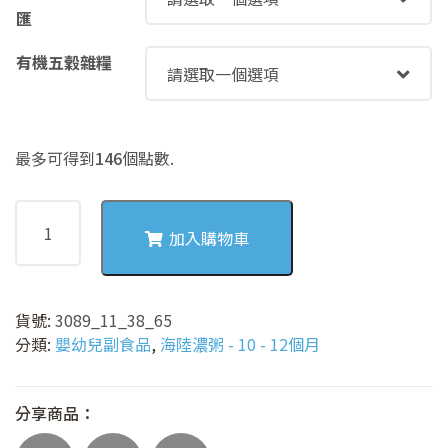
匯
有機五穀雜糧
最多可得到
146
個點數.
3089
香
加入購物車
菇
高
麗
貨號:
3089_11_38_65
菜
分類:
嬰幼兒副食品
,
海陸濃粥 - 10 - 12個月
豆
腐
海
分享商品：
陸