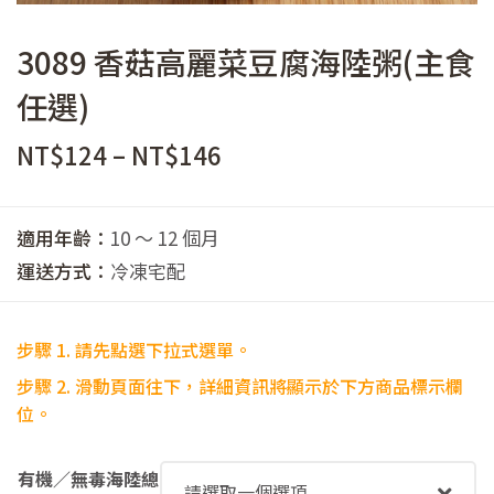
3089 香菇高麗菜豆腐海陸粥(主食
任選)
價
NT$
124
–
NT$
146
格
範
適用年齡：
10 ～ 12 個月
圍：
運送方式：
冷凍宅配
NT$124
到
步驟 1. 請先點選下拉式選單。
NT$146
步驟
2. 滑動頁面往下，詳細資訊將顯示於下方商品標示欄
位。
有機／無毒海陸總