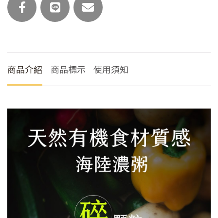
粥
(主
食
任
選)
數
商品介紹
商品標示
使用須知
量