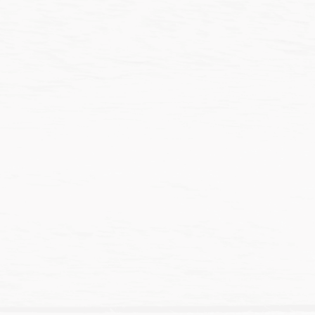
價
價
NT$
131
–
NT$
137
NT$
148
–
NT$
170
格
格
範
範
圍：
圍：
NT$131
NT$1
到
到