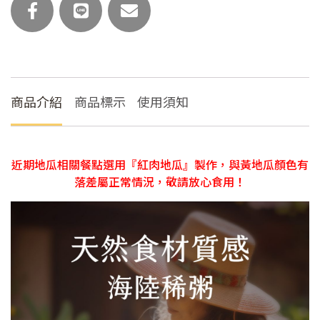
粥
(主
食
任
選)
數
商品介紹
商品標示
使用須知
量
近期地瓜相關餐點選用『紅肉地瓜』製作，與黃地瓜顏色有
落差屬正常情況，敬請放心食用！