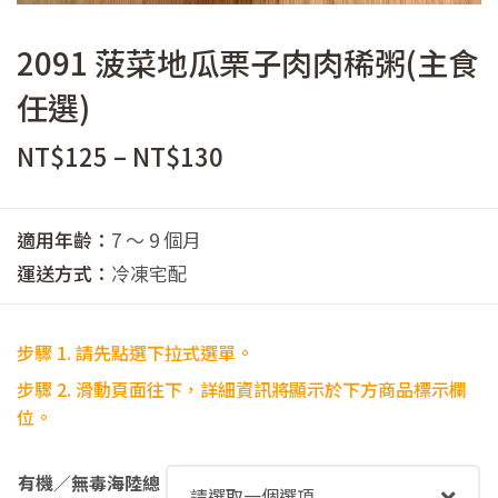
2091 菠菜地瓜栗子肉肉稀粥(主食
任選)
價
NT$
125
–
NT$
130
格
範
適用年齡：
7 ～ 9 個月
圍：
運送方式：
冷凍宅配
NT$125
到
步驟 1. 請先點選下拉式選單。
NT$130
步驟
2. 滑動頁面往下，詳細資訊將顯示於下方商品標示欄
位。
有機／無毒海陸總