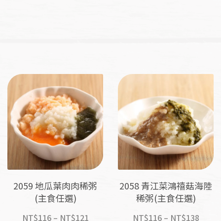
圍：
圍：
NT$116
NT$1
到
到
NT$138
NT$1
2059 地瓜葉肉肉稀粥
2058 青江菜鴻禧菇海陸
(主食任選)
稀粥(主食任選)
價
價
NT$
116
–
NT$
121
NT$
116
–
NT$
138