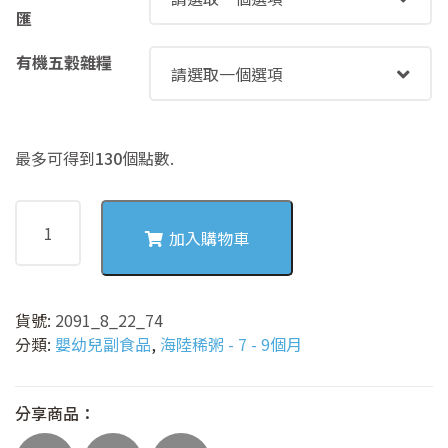
匯
有機五穀雜糧
最多可得到
130
個點數.
2091
菠
加入購物車
菜
地
瓜
貨號:
2091_8_22_74
栗
分類:
嬰幼兒副食品
,
海陸稀粥 - 7 - 9個月
子
肉
肉
分享商品：
稀