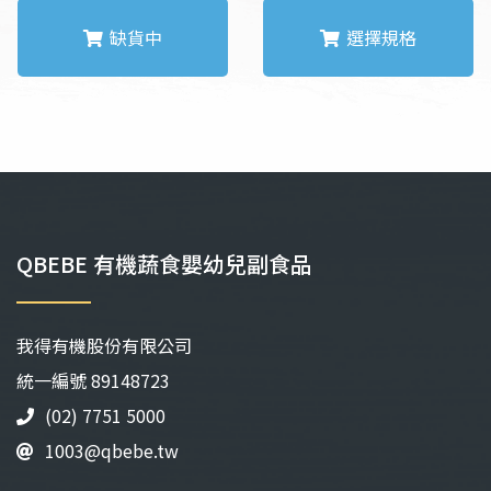
圍：
圍：
NT$116
NT$1
缺貨中
選擇規格
到
到
NT$138
NT$1
此
此
產
產
品
品
有
有
多
多
種
種
款
款
QBEBE 有機蔬食嬰幼兒副食品
式。
式。
可
可
在
在
我得有機股份有限公司
產
產
品
品
統⼀編號 89148723
頁
頁
(02) 7751 5000
面
面
1003@qbebe.tw
選
選
擇
擇