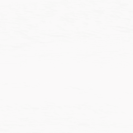
價
價
NT$
116
–
NT$
138
NT$
117
–
NT$
123
格
格
範
範
圍：
圍：
NT$116
NT$1