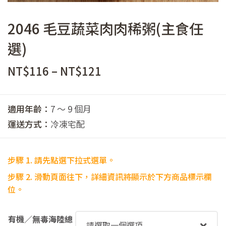
2046 毛豆蔬菜肉肉稀粥(主食任
選)
價
NT$
116
–
NT$
121
格
範
適用年齡：
7 ～ 9 個月
圍：
運送方式：
冷凍宅配
NT$116
到
步驟 1. 請先點選下拉式選單。
NT$121
步驟
2. 滑動頁面往下，詳細資訊將顯示於下方商品標示欄
位。
有機／無毒海陸總