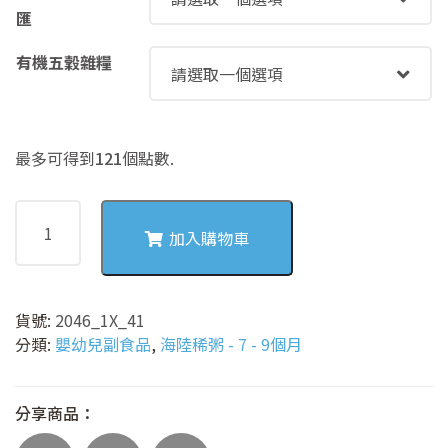
匯
有機五穀雜糧
最多可得到
121
個點數.
2046
毛
加入購物車
豆
蔬
菜
貨號:
2046_1X_41
肉
分類:
嬰幼兒副食品
,
海陸稀粥 - 7 - 9個月
肉
稀
粥
分享商品：
(主