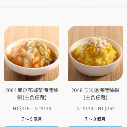
到
到
NT$138
NT$1
2064 南瓜花椰菜海陸稀
2048 玉米泥海陸稀粥
粥(主食任選)
(主食任選)
價
價
NT$
116
–
NT$
138
NT$
130
–
NT$
152
格
格
7 ～ 9 個月
7 ～ 9 個月
範
範