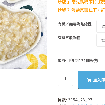
步驟 1. 請先點選下拉式
步驟
2. 滑動頁面往下
有機／無毒海陸總匯
有機五穀雜糧
最多可得到
121
個點數.
3054
山
加入
藥
南
瓜
貨號:
3054_23_27
肉