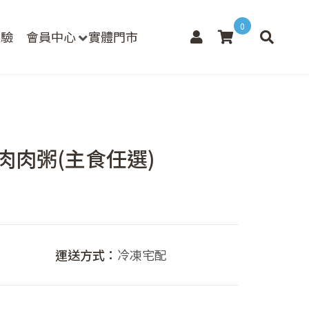
0
檢驗
會員中心
實體門市
瓜肉肉粥(主食任選)
價
格
範
運送方式：
冷凍宅配
圍：
NT$116