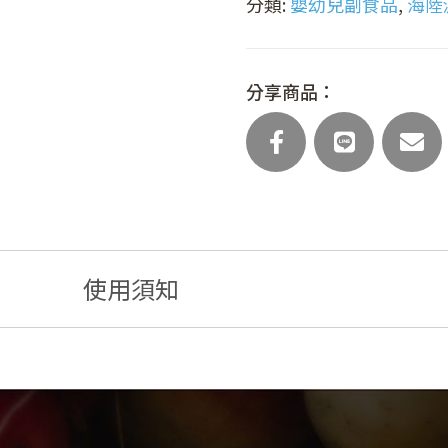
分類:
嬰幼兒副食品
,
海陸濃
肉
粥
(主
食
分享商品：
任
選)
數
量
使用須知