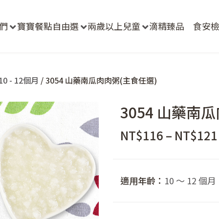
們
寶寶餐點自由選
兩歲以上兒童
滴精臻品
食安
0 - 12個月
/ 3054 山藥南瓜肉肉粥(主食任選)
3054 山藥南
NT$
116
–
NT$
121
適用年齡：
10 ～ 12 個月