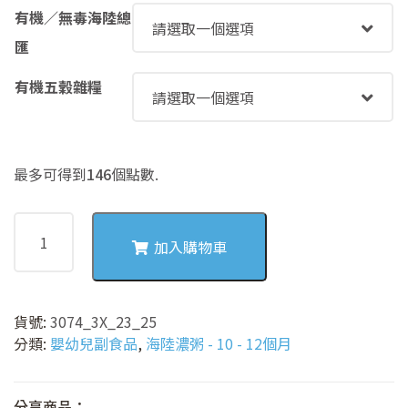
有機／無毒海陸總
匯
有機五穀雜糧
最多可得到
146
個點數.
3074
南
加入購物車
瓜
花
椰
貨號:
3074_3X_23_25
菜
分類:
嬰幼兒副食品
,
海陸濃粥 - 10 - 12個月
海
鮮
粥
分享商品：