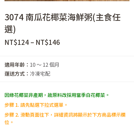
3074 南瓜花椰菜海鮮粥(主食任
選)
價
NT$
124
–
NT$
146
格
範
適用年齡：
10 ～ 12 個月
圍：
運送方式：
冷凍宅配
NT$124
到
因綠花椰菜非產期，故原料改採用當季白花椰菜。
NT$146
步驟 1. 請先點選下拉式選單。
步驟
2. 滑動頁面往下，詳細資訊將顯示於下方商品標示欄
位。