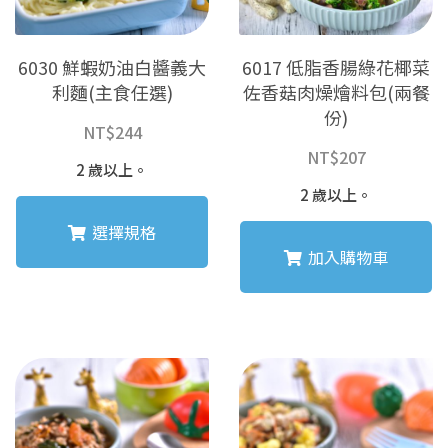
6030 鮮蝦奶油白醬義大
6017 低脂香腸綠花椰菜
利麵(主食任選)
佐香菇肉燥燴料包(兩餐
份)
NT$
244
NT$
207
2 歲以上。
2 歲以上。
選擇規格
加入購物車
此
產
品
有
多
種
款
式。