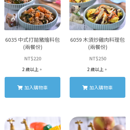
可
在
產
品
頁
6035 中式打拋豬燴料包
6059 木須炒雞肉料理包
面
(兩餐份)
(兩餐份)
選
擇
NT$
220
NT$
250
選
項
2 歲以上。
2 歲以上。
加入購物車
加入購物車