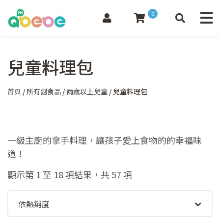
0
兒童料理包
首頁
/
所有副食品
/
兩歲以上兒童
/ 兒童料理包
一級主廚的拿手料理，讓孩子愛上食物的的幸福味
道！
依
顯示第 1 至 18 項結果，共 57 項
熱
銷
度