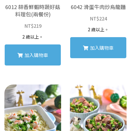
6012 蒜香鮮蝦時蔬好菇
6042 滑蛋牛肉炒烏龍麵
料理包(兩餐份)
NT$
224
NT$
219
2 歲以上。
2 歲以上。
加入購物車
加入購物車