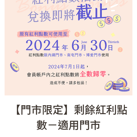
【
門市限定
】剩餘紅利點
數－適用門市